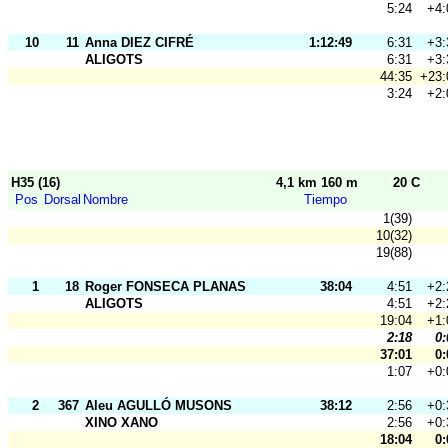
5:24
+4:
10
11
Anna DIEZ CIFRÉ
1:12:49
6:31
+3:
ALIGOTS
6:31
+3:
44:35
+23:
3:24
+2:
H35 (16)
4,1 km 160 m
20 C
Pos
Dorsal
Nombre
Tiempo
1(39)
10(32)
19(88)
1
18
Roger FONSECA PLANAS
38:04
4:51
+2:
ALIGOTS
4:51
+2:
19:04
+1:
2:18
0:
37:01
0:
1:07
+0:
2
367
Aleu AGULLÓ MUSONS
38:12
2:56
+0:
XINO XANO
2:56
+0:
18:04
0: