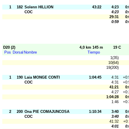
1
182
Solenn HILLION
43:22
4:23
0:
COC
4:23
0:
29:31
0:
0:59
0:
D20 (2)
4,0 km 145 m
19 C
Pos
Dorsal
Nombre
Tiempo
1(35)
10(64)
19(200)
1
190
Laia MONGE CONTI
1:04:45
4:31
+0:
COC
4:31
+0:
41:21
0:
4:27
+0:
1:04:28
0:
1:46
+0:
2
200
Ona PIE COMAJUNCOSA
1:10:34
3:40
0:
COC
3:40
0:
41:32
+0:
4:01
0: