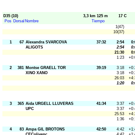
D35 (10)
3,3 km 125 m
17 C
Pos
Dorsal
Nombre
Tiempo
1(47)
10(37)
1
67
Alexandra SVARCOVA
37:32
2:54
0:
ALIGOTS
2:54
0:
21:30
0:
1:23
+0:
2
381
Montse GRAELL TOR
39:19
3:18
+0:
XINO XANO
3:18
+0:
26:03
+4:
1:20
0:
3
365
Aida URGELL LLUVERAS
41:34
3:37
+0:
UPC
3:37
+0:
25:53
+4:
1:36
+0:
4
83
Ampa GIL BROTONS
42:50
4:42
+1:
CEColivenc
4:42
+1: