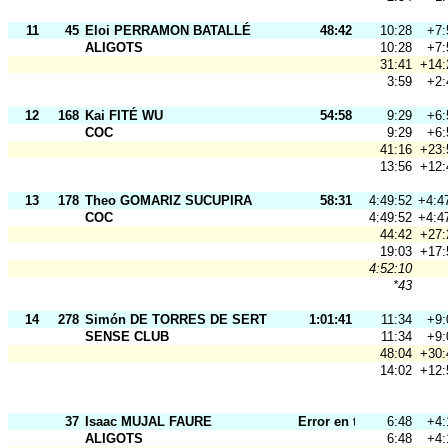
11
45
Eloi PERRAMON BATALLÉ
48:42
10:28
+7:
ALIGOTS
10:28
+7:
31:41
+14:
3:59
+2:
12
168
Kai FITÉ WU
54:58
9:29
+6:
COC
9:29
+6:
41:16
+23:
13:56
+12:
13
178
Theo GOMARIZ SUCUPIRA
58:31
4:49:52
+4:4
COC
4:49:52
+4:4
44:42
+27:
19:03
+17:
4:52:10
*43
14
278
Simón DE TORRES DE SERT
1:01:41
11:34
+9:
SENSE CLUB
11:34
+9:
48:04
+30:
14:02
+12:
37
Isaac MUJAL FAURE
Error en tarj.
6:48
+4:
ALIGOTS
6:48
+4: