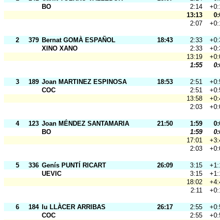
BO
2:14
+0:
13:13
0:
2:07
+0:
2
379
Bernat GOMÀ ESPAÑOL
18:43
2:33
+0:
XINO XANO
2:33
+0:
13:19
+0:
1:55
0:
3
189
Joan MARTINEZ ESPINOSA
18:53
2:51
+0:
COC
2:51
+0:
13:58
+0:
2:03
+0:
4
123
Joan MÉNDEZ SANTAMARIA
21:50
1:59
0:
BO
1:59
0:
17:01
+3:
2:03
+0:
5
336
Genís PUNTÍ RICART
26:09
3:15
+1:
UEVIC
3:15
+1:
18:02
+4:
2:11
+0:
6
184
Iu LLÀCER ARRIBAS
26:17
2:55
+0:
COC
2:55
+0: