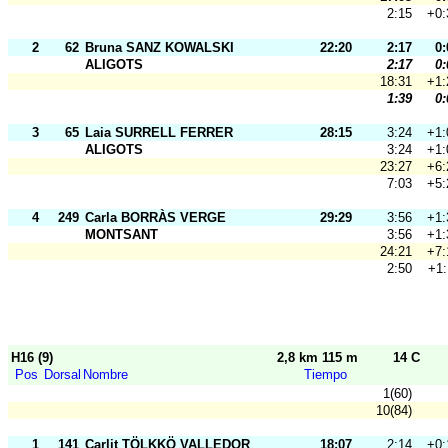
2:15
+0:
2
62
Bruna SANZ KOWALSKI
22:20
2:17
0:
ALIGOTS
2:17
0:
18:31
+1:
1:39
0:
3
65
Laia SURRELL FERRER
28:15
3:24
+1:
ALIGOTS
3:24
+1:
23:27
+6:
7:03
+5:
4
249
Carla BORRÀS VERGE
29:29
3:56
+1:
MONTSANT
3:56
+1:
24:21
+7:
2:50
+1:
H16 (9)
2,8 km 115 m
14 C
Pos
Dorsal
Nombre
Tiempo
1(60)
10(84)
1
141
Carlit TÖLKKÖ VALLEDOR
18:07
2:14
+0: