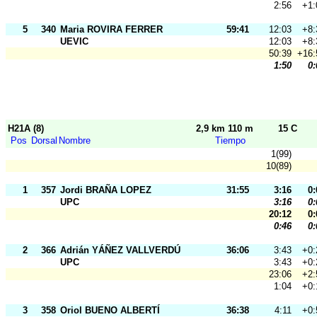
2:56
+1:
5
340
Maria ROVIRA FERRER
59:41
12:03
+8:
UEVIC
12:03
+8:
50:39
+16:
1:50
0:
H21A (8)
2,9 km 110 m
15 C
Pos
Dorsal
Nombre
Tiempo
1(99)
10(89)
1
357
Jordi BRAÑA LOPEZ
31:55
3:16
0:
UPC
3:16
0:
20:12
0:
0:46
0:
2
366
Adrián YÁÑEZ VALLVERDÚ
36:06
3:43
+0:
UPC
3:43
+0:
23:06
+2:
1:04
+0:
3
358
Oriol BUENO ALBERTÍ
36:38
4:11
+0: