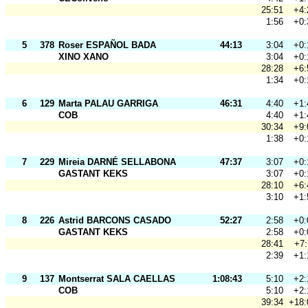
25:51
+4:
1:56
+0:
5
378
Roser ESPAÑOL BADA
44:13
3:04
+0:
XINO XANO
3:04
+0:
28:28
+6:
1:34
+0:
6
129
Marta PALAU GARRIGA
46:31
4:40
+1:
COB
4:40
+1:
30:34
+9:
1:38
+0:
7
229
Mireia DARNÉ SELLABONA
47:37
3:07
+0:
GASTANT KEKS
3:07
+0:
28:10
+6:
3:10
+1:
8
226
Astrid BARCONS CASADO
52:27
2:58
+0:
GASTANT KEKS
2:58
+0:
28:41
+7:
2:39
+1:
9
137
Montserrat SALA CAELLAS
1:08:43
5:10
+2:
COB
5:10
+2:
39:34
+18: