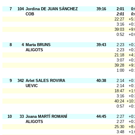
7
104
Jordina DE JUAN SÁNCHEZ
39:16
2:01
0:
COB
2:01
0:
22:27
+5:
3:16
+0:
39:03
+9:
0:52
+0:
8
4
Marta BRUNS
39:43
2:23
+0:
ALIGOTS
2:23
+0:
21:18
+4:
3:07
+0:
39:28
+9:
1:00
+0:
9
342
Arlet SALES ROVIRA
40:38
2:14
+0:
UEVIC
2:14
+0:
18:47
+1:
3:16
+0:
40:24
+10:
0:57
+0:
10
33
Joana MARTÍ ROMANÍ
44:45
2:27
+0:
ALIGOTS
2:27
+0:
25:30
+8:
3:48
+1: