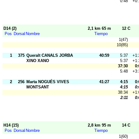
0:48
+0:
D14 (2)
2,1 km 65 m
12 C
Pos
Dorsal
Nombre
Tiempo
1(47)
10(85)
1
375
Queralt CANALS JORBA
40:59
5:37
+1:
XINO XANO
5:37
+1:
37:30
0:
5:48
+3:
2
256
Marta NOGUÉS VIVES
41:27
4:15
0:
MONTSANT
4:15
0:
38:34
+1:
2:11
0:
H14 (15)
2,8 km 95 m
14 C
Pos
Dorsal
Nombre
Tiempo
1(60)