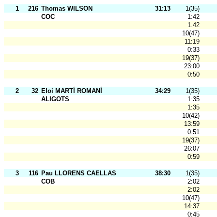
1
216
Thomas WILSON
31:13
1(35)
COC
1:42
1:42
10(47)
11:19
0:33
19(37)
23:00
0:50
2
32
Eloi MARTÍ ROMANÍ
34:29
1(35)
ALIGOTS
1:35
1:35
10(42)
13:59
0:51
19(37)
26:07
0:59
3
116
Pau LLORENS CAELLAS
38:30
1(35)
COB
2:02
2:02
10(47)
14:37
0:45