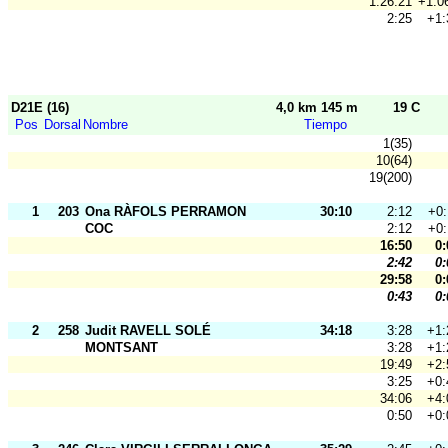
1:26:21
+1:0
2:25
+1:
D21E (16)
4,0 km 145 m
19 C
Pos
Dorsal
Nombre
Tiempo
1(35)
10(64)
19(200)
1
203
Ona RÀFOLS PERRAMON
30:10
2:12
+0:
COC
2:12
+0:
16:50
0:
2:42
0:
29:58
0:
0:43
0:
2
258
Judit RAVELL SOLÉ
34:18
3:28
+1:
MONTSANT
3:28
+1:
19:49
+2:
3:25
+0:
34:06
+4:
0:50
+0: