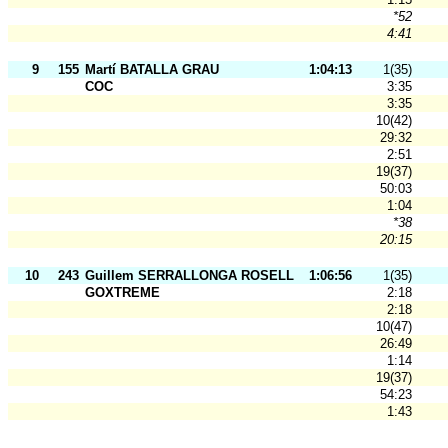
*52
4:41
9
155
Martí BATALLA GRAU
1:04:13
1(35)
COC
3:35
3:35
10(42)
29:32
2:51
19(37)
50:03
1:04
*38
20:15
10
243
Guillem SERRALLONGA ROSELL
1:06:56
1(35)
GOXTREME
2:18
2:18
10(47)
26:49
1:14
19(37)
54:23
1:43