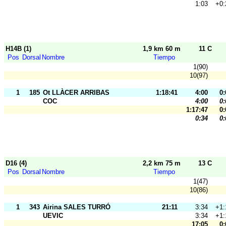
1:03
+0:
H14B (1)
1,9 km 60 m
11 C
Pos
Dorsal
Nombre
Tiempo
1(90)
10(97)
1
185
Ot LLÀCER ARRIBAS
1:18:41
4:00
0:
COC
4:00
0:
1:17:47
0:
0:34
0:
D16 (4)
2,2 km 75 m
13 C
Pos
Dorsal
Nombre
Tiempo
1(47)
10(86)
1
343
Airina SALES TURRÓ
21:11
3:34
+1:
UEVIC
3:34
+1:
17:05
0: