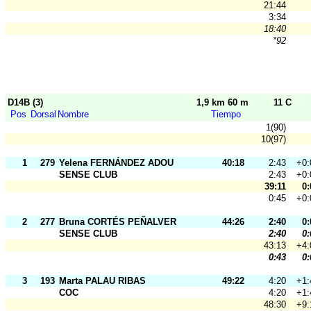
21:44
3:34
18:40
*92
D14B (3)
1,9 km 60 m
11 C
Pos
Dorsal
Nombre
Tiempo
1(90)
10(97)
1
279
Yelena FERNÁNDEZ ADOU
40:18
2:43
+0:
SENSE CLUB
2:43
+0:
39:11
0:
0:45
+0:
2
277
Bruna CORTÉS PEÑALVER
44:26
2:40
0:
SENSE CLUB
2:40
0:
43:13
+4:
0:43
0:
3
193
Marta PALAU RIBAS
49:22
4:20
+1:
COC
4:20
+1:
48:30
+9: