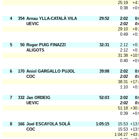
25:19
+4:
0:38
+0:
4
354
Arnau YLLA-CATALÀ VILA
29:52
2:02
0:
UEVIC
2:02
0:
29:10
+8:
0:49
+0:
5
50
Roger PUIG FINAZZI
32:31
2:12
+0:
ALIGOTS
2:12
+0:
31:38
+10:
0:40
+0:
6
170
Aniol GARGALLO PUJOL
39:08
2:02
0:
COC
2:02
0:
38:31
+17:
1:10
+0:
7
332
Jan ORDEIG
52:03
2:02
0:
UEVIC
2:02
0:
51:18
+30:
0:39
+0:
8
166
Joel ESCAYOLA SOLÁ
1:05:15
15:53
+13:
COC
15:53
+13:
1:04:27
+43: