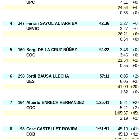
UPC
4:11
+0:
24:54
+4:
0:55
+0:
4
347
Ferran SAYOL ALTARRIBA
42:36
3:27
+0:
UEVIC
3:27
+0:
26:21
+6:
0:54
+0:
5
160
Sergi DE LA CRUZ NÚÑEZ
54:22
3:46
+0:
COC
3:46
+0:
21:54
+1:
0:55
+0:
6
298
Jordi BAUSÀ LLECHA
57:11
6:05
+2:
UES
6:05
+2:
41:09
+20:
1:32
+0:
7
164
Alberto ENRECH HERNÁNDEZ
1:25:41
5:21
+2:
COC
5:21
+2:
1:05:37
+45:
2:19
+1:
8
98
Cesc CASTELLET ROVIRA
1:51:51
45:10
+41:
COB
45:10
+41: