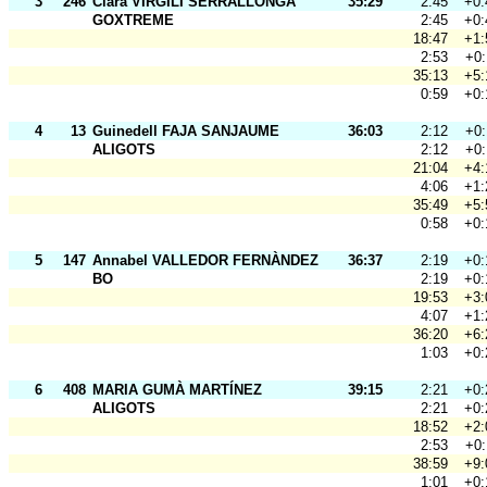
3
246
Clara VIRGILI SERRALLONGA
35:29
2:45
+0:
GOXTREME
2:45
+0:
18:47
+1:
2:53
+0:
35:13
+5:
0:59
+0:
4
13
Guinedell FAJA SANJAUME
36:03
2:12
+0:
ALIGOTS
2:12
+0:
21:04
+4:
4:06
+1:
35:49
+5:
0:58
+0:
5
147
Annabel VALLEDOR FERNÀNDEZ
36:37
2:19
+0:
BO
2:19
+0:
19:53
+3:
4:07
+1:
36:20
+6:
1:03
+0:
6
408
MARIA GUMÀ MARTÍNEZ
39:15
2:21
+0:
ALIGOTS
2:21
+0:
18:52
+2:
2:53
+0:
38:59
+9:
1:01
+0: