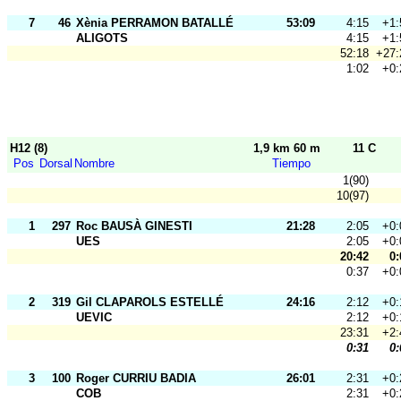
7
46
Xènia PERRAMON BATALLÉ
53:09
4:15
+1:
ALIGOTS
4:15
+1:
52:18
+27:
1:02
+0:
H12 (8)
1,9 km 60 m
11 C
Pos
Dorsal
Nombre
Tiempo
1(90)
10(97)
1
297
Roc BAUSÀ GINESTI
21:28
2:05
+0:
UES
2:05
+0:
20:42
0:
0:37
+0:
2
319
Gil CLAPAROLS ESTELLÉ
24:16
2:12
+0:
UEVIC
2:12
+0:
23:31
+2:
0:31
0:
3
100
Roger CURRIU BADIA
26:01
2:31
+0:
COB
2:31
+0: