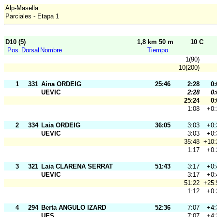
Alp-Masella
Parciales - Etapa 1
D10 (5)
1,8 km 50 m
10 C
Pos
Dorsal
Nombre
Tiempo
1(90)
10(200)
1
331
Aina ORDEIG
25:46
2:28
0:
UEVIC
2:28
0:
25:24
0:
1:08
+0:
2
334
Laia ORDEIG
36:05
3:03
+0:
UEVIC
3:03
+0:
35:48
+10:
1:17
+0:
3
321
Laia CLARENA SERRAT
51:43
3:17
+0:
UEVIC
3:17
+0:
51:22
+25:
1:12
+0:
4
294
Berta ANGULO IZARD
52:36
7:07
+4:
UES
7:07
+4: