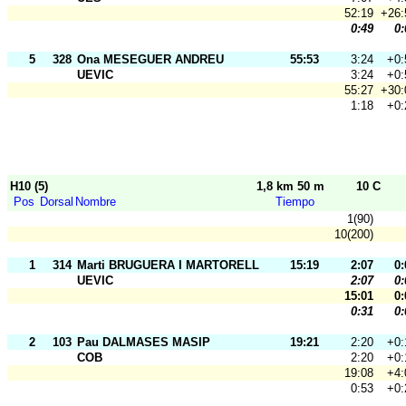
52:19
+26:
0:49
0:
5
328
Ona MESEGUER ANDREU
55:53
3:24
+0:
UEVIC
3:24
+0:
55:27
+30:
1:18
+0:
H10 (5)
1,8 km 50 m
10 C
Pos
Dorsal
Nombre
Tiempo
1(90)
10(200)
1
314
Marti BRUGUERA I MARTORELL
15:19
2:07
0:
UEVIC
2:07
0:
15:01
0:
0:31
0:
2
103
Pau DALMASES MASIP
19:21
2:20
+0:
COB
2:20
+0:
19:08
+4:
0:53
+0: