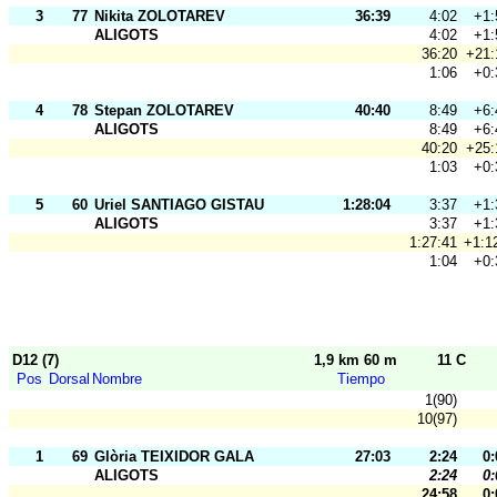
3
77
Nikita ZOLOTAREV
36:39
4:02
+1:
ALIGOTS
4:02
+1:
36:20
+21:
1:06
+0:
4
78
Stepan ZOLOTAREV
40:40
8:49
+6:
ALIGOTS
8:49
+6:
40:20
+25:
1:03
+0:
5
60
Uriel SANTIAGO GISTAU
1:28:04
3:37
+1:
ALIGOTS
3:37
+1:
1:27:41
+1:1
1:04
+0:
D12 (7)
1,9 km 60 m
11 C
Pos
Dorsal
Nombre
Tiempo
1(90)
10(97)
1
69
Glòria TEIXIDOR GALA
27:03
2:24
0:
ALIGOTS
2:24
0:
24:58
0: