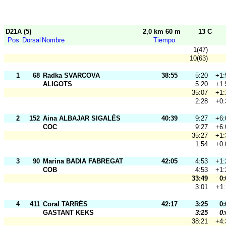
D21A (5)
2,0 km 60 m
13 C
Pos
Dorsal
Nombre
Tiempo
1(47)
10(63)
1
68
Radka SVARCOVA
38:55
5:20
+1:
ALIGOTS
5:20
+1:
35:07
+1:
2:28
+0:
2
152
Aina ALBAJAR SIGALÉS
40:39
9:27
+6:
COC
9:27
+6:
35:27
+1:
1:54
+0:
3
90
Marina BADIA FABREGAT
42:05
4:53
+1:
COB
4:53
+1:
33:49
0:
3:01
+1:
4
411
Coral TARRÉS
42:17
3:25
0:
GASTANT KEKS
3:25
0:
38:21
+4: