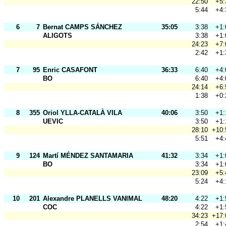
22:50
+5:
5:44
+4:
6
7
Bernat CAMPS SÁNCHEZ
35:05
3:38
+1:
ALIGOTS
3:38
+1:
24:23
+7:
2:42
+1:
7
95
Enric CASAFONT
36:33
6:40
+4:
BO
6:40
+4:
24:14
+6:
1:38
+0:
8
355
Oriol YLLA-CATALÀ VILA
40:06
3:50
+1:
UEVIC
3:50
+1:
28:10
+10:
5:51
+4:
9
124
Martí MÉNDEZ SANTAMARIA
41:32
3:34
+1:
BO
3:34
+1:
23:09
+5:
5:24
+4:
10
201
Alexandre PLANELLS VANIMAL
48:20
4:22
+1:
COC
4:22
+1:
34:23
+17:
2:54
+1: