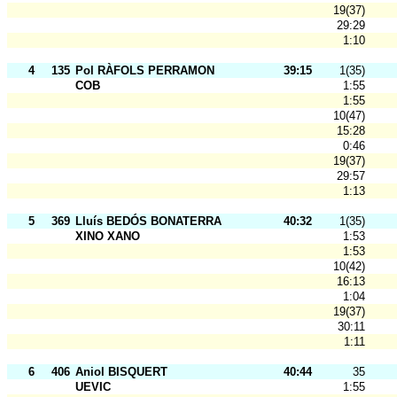
19(37)
29:29
1:10
4
135
Pol RÀFOLS PERRAMON
39:15
1(35)
COB
1:55
1:55
10(47)
15:28
0:46
19(37)
29:57
1:13
5
369
Lluís BEDÓS BONATERRA
40:32
1(35)
XINO XANO
1:53
1:53
10(42)
16:13
1:04
19(37)
30:11
1:11
6
406
Aniol BISQUERT
40:44
35
UEVIC
1:55