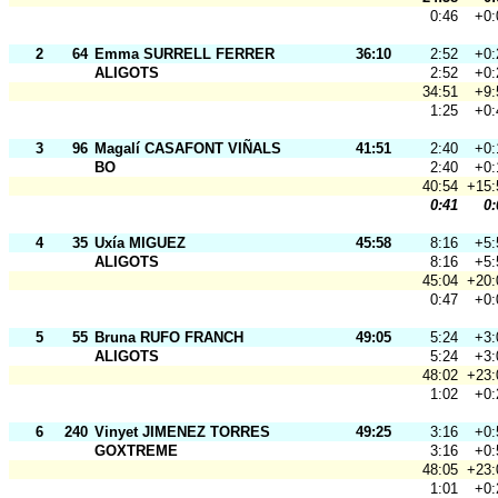
0:46
+0:
2
64
Emma SURRELL FERRER
36:10
2:52
+0:
ALIGOTS
2:52
+0:
34:51
+9:
1:25
+0:
3
96
Magalí CASAFONT VIÑALS
41:51
2:40
+0:
BO
2:40
+0:
40:54
+15:
0:41
0:
4
35
Uxía MIGUEZ
45:58
8:16
+5:
ALIGOTS
8:16
+5:
45:04
+20:
0:47
+0:
5
55
Bruna RUFO FRANCH
49:05
5:24
+3:
ALIGOTS
5:24
+3:
48:02
+23:
1:02
+0:
6
240
Vinyet JIMENEZ TORRES
49:25
3:16
+0:
GOXTREME
3:16
+0:
48:05
+23:
1:01
+0: