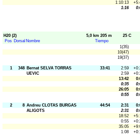
1:10:13
+5:
1:16
0:
H20 (2)
5,0 km 205 m
25 C
Pos
Dorsal
Nombre
Tiempo
1(35)
10(47)
19(37)
1
348
Bernat SELVA TORRAS
33:41
2:59
+0:
UEVIC
2:59
+0:
13:42
0:
0:35
0:
26:05
0:
0:55
0:
2
8
Andreu CLOTAS BURGAS
44:54
2:31
0:
ALIGOTS
2:31
0:
18:52
+5:
0:55
+0:
35:05
+9:
1:08
+0: